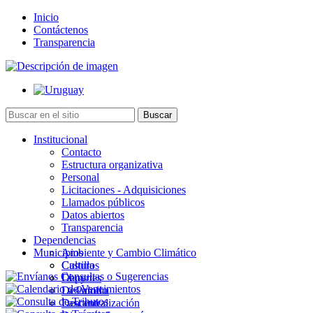
Inicio
Contáctenos
Transparencia
Institucional
Contacto
Estructura organizativa
Personal
Licitaciones - Adquisiciones
Llamados públicos
Datos abiertos
Transparencia
Dependencias
Municipios
Ambiente y Cambio Climático
Cultura
Castillos
Deportes
Chuy
Desarrollo
La Paloma
Descentralización
Lascano