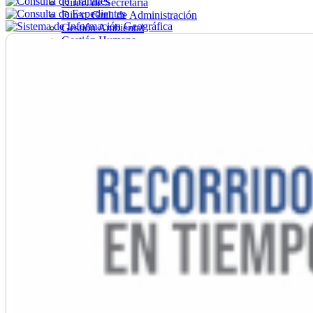
Direc. de Secretaría
Direc. Gral. de Administración
Gestión Ambiental
Gestión Humana
Hacienda
Obras
Ordenamiento
Promoción Social
Salud
Secretaría General
Tránsito
Turismo