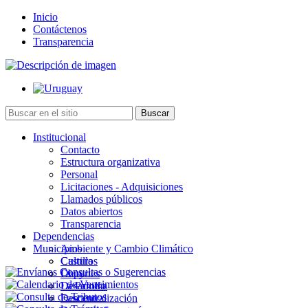
Inicio
Contáctenos
Transparencia
Institucional
Contacto
Estructura organizativa
Personal
Licitaciones - Adquisiciones
Llamados públicos
Datos abiertos
Transparencia
Dependencias
Municipios
Ambiente y Cambio Climático
Cultura
Castillos
Deportes
Chuy
Desarrollo
La Paloma
Descentralización
Lascano