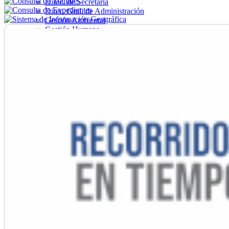
Direc. de Secretaría
Direc. Gral. de Administración
Gestión Ambiental
Gestión Humana
Hacienda
Obras
Ordenamiento
Promoción Social
Salud
Secretaría General
Tránsito
Turismo