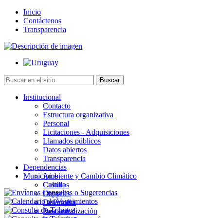
Inicio
Contáctenos
Transparencia
Institucional
Contacto
Estructura organizativa
Personal
Licitaciones - Adquisiciones
Llamados públicos
Datos abiertos
Transparencia
Dependencias
Municipios
Ambiente y Cambio Climático
Cultura
Castillos
Deportes
Chuy
Desarrollo
La Paloma
Descentralización
Lascano