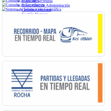
Direc. de Secretaría
Direc. Gral. de Administración
Gestión Ambiental
Gestión Humana
Hacienda
Obras
Ordenamiento
Promoción Social
Salud
Secretaría General
Tránsito
Turismo