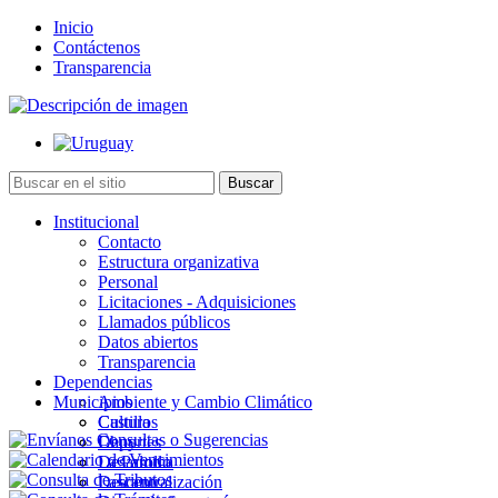
Inicio
Contáctenos
Transparencia
Institucional
Contacto
Estructura organizativa
Personal
Licitaciones - Adquisiciones
Llamados públicos
Datos abiertos
Transparencia
Dependencias
Municipios
Ambiente y Cambio Climático
Cultura
Castillos
Deportes
Chuy
Desarrollo
La Paloma
Descentralización
Lascano