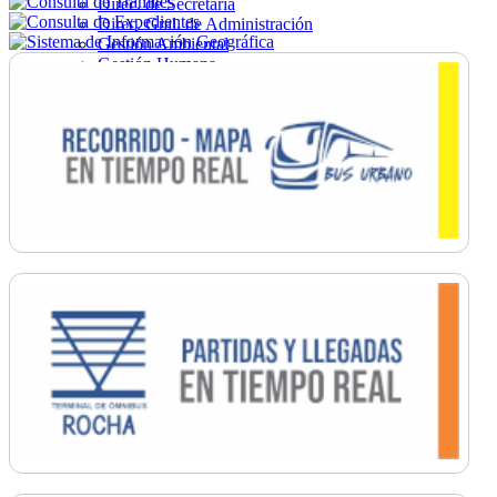
Direc. de Secretaría
Direc. Gral. de Administración
Gestión Ambiental
Gestión Humana
Hacienda
Obras
Ordenamiento
Promoción Social
Salud
Secretaría General
Tránsito
Turismo