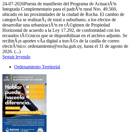
24-07-2026
Puesta de manifiesto del Programa de ActuaciÃ³n
Integrada Complementario para el padrÃ³n rural Nro. 49.569,
ubicado en las proximidades de la ciudad de Rocha. El cambio de
categorÃ­a se realizarÃ¡ de rural a suburbano, a los efectos de
desarrollar una urbanizaciÃ³n en rÃ©gimen de Propiedad
Horizontal de acuerdo a la Ley 17.292, de conformidad con los
recaudos tÃ©cnicos que se disponibilizan en el archivo adjunto. Se
recibirÃ¡n aportes vÃ­a digital a travÃ©s de la casilla de correo
electrÃ³nico: ordenamiento@rocha.gub.uy, hasta el 31 de agosto de
2026. (...)
Seguir leyendo
Ordenamiento Territorial