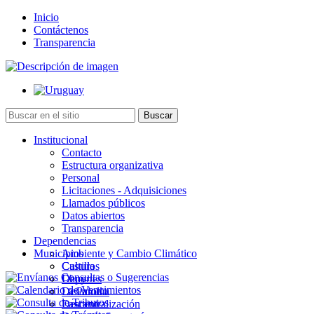
Inicio
Contáctenos
Transparencia
Institucional
Contacto
Estructura organizativa
Personal
Licitaciones - Adquisiciones
Llamados públicos
Datos abiertos
Transparencia
Dependencias
Municipios
Ambiente y Cambio Climático
Cultura
Castillos
Deportes
Chuy
Desarrollo
La Paloma
Descentralización
Lascano