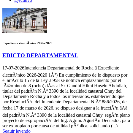
Ejecutivo
Expediente electrÃ³nico 2026-2020
EDICTO DEPARTAMENTAL
17-07-2026
Intendencia Departamental de Rocha â Expediente
electrÃ³nico 2026-2020 1Â°) En cumplimiento de lo dispuesto por
el artÃ­culo 15 de la Ley 3.958 se notifica emplazamiento por el
tÃ©rmino de 8 (ocho) dÃ­as al Sr. Gandhi Hilmi Husein Abdullah,
titular del padrÃ³n N.Âº 3390 de la localidad catastral Chuy del
Departamento Rocha y a todos los interesados, estableciendo que
por ResoluciÃ³n del Intendente Departamental N.Âº 886/2026, de
fecha 17 de marzo de 2026, se dispuso designar a la fracciÃ³n âAâ
del padrÃ³n N.Âº 3390 de la localidad catastral Chuy, segÃºn plano
proyecto de expropiaciÃ³n del Ing. Agrim. AgustÃ­n Decuadra, para
ser expropiado por causa de utilidad pÃºblica, solicitando (...)
Seguir leyendo