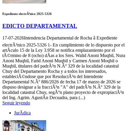
Expediente electrÃ³nico 2025-5326
EDICTO DEPARTAMENTAL
17-07-2026
Intendencia Departamental de Rocha â Expediente
electrÃ³nico 2025-5326 1- En cumplimiento de lo dispuesto por el
artÃ­culo 15 de la Ley 3.958 se notifica emplazamiento por el
tÃ©rmino de 8 (ocho) dÃ­as a los Sres. Walid Anoni Muqbil, Nura
Anoni Muqbil, Farid Anoni Muqbil y Carmen Anoni Moqbil o
Muqbil, titulares del padrÃ³n N.Âº 329 de la localidad catastral
Chuy del Departamento Rocha y a todos los interesados,
estableciÃ©ndose que por ResoluciÃ³n del Intendente
Departamental N.Âº 886/2026 de fecha 17 de marzo de 2026 se
dispuso designar a la fracciÃ³n "A" del padrÃ³n N.Âº 329 de la
localidad catastral Chuy, segÃºn plano proyecto de expropiaciÃ³n
del Ing. Agrim. AgustÃ­n Decuadra, para (...)
Seguir leyendo
JurÃ­dica