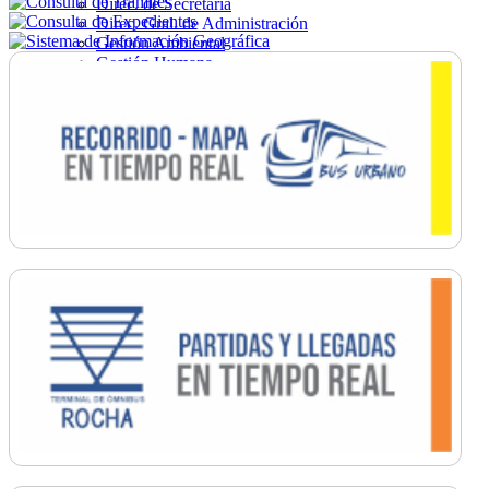
Direc. de Secretaría
Direc. Gral. de Administración
Gestión Ambiental
Gestión Humana
Hacienda
Obras
Ordenamiento
Promoción Social
Salud
Secretaría General
Tránsito
Turismo