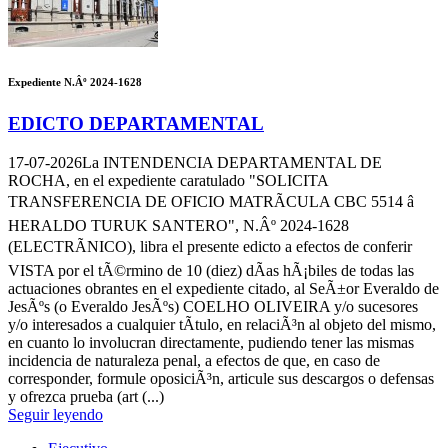
Expediente N.Âº 2024-1628
EDICTO DEPARTAMENTAL
17-07-2026
La INTENDENCIA DEPARTAMENTAL DE
ROCHA, en el expediente caratulado "SOLICITA
TRANSFERENCIA DE OFICIO MATRÃCULA CBC 5514 â
HERALDO TURUK SANTERO", N.Âº 2024-1628
(ELECTRÃNICO), libra el presente edicto a efectos de conferir
VISTA por el tÃ©rmino de 10 (diez) dÃ­as hÃ¡biles de todas las
actuaciones obrantes en el expediente citado, al SeÃ±or Everaldo de
JesÃºs (o Everaldo JesÃºs) COELHO OLIVEIRA y/o sucesores
y/o interesados a cualquier tÃ­tulo, en relaciÃ³n al objeto del mismo,
en cuanto lo involucran directamente, pudiendo tener las mismas
incidencia de naturaleza penal, a efectos de que, en caso de
corresponder, formule oposiciÃ³n, articule sus descargos o defensas
y ofrezca prueba (art (...)
Seguir leyendo