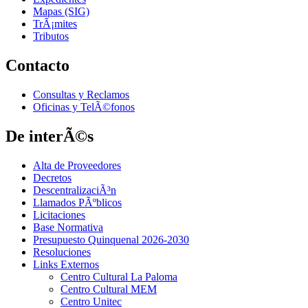
Mapas (SIG)
TrÃ¡mites
Tributos
Contacto
Consultas y Reclamos
Oficinas y TelÃ©fonos
De interÃ©s
Alta de Proveedores
Decretos
DescentralizaciÃ³n
Llamados PÃºblicos
Licitaciones
Base Normativa
Presupuesto Quinquenal 2026-2030
Resoluciones
Links Externos
Centro Cultural La Paloma
Centro Cultural MEM
Centro Unitec