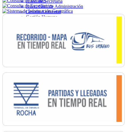
Direc. de Secretaría
Direc. Gral. de Administración
Gestión Ambiental
Gestión Humana
Hacienda
Obras
Ordenamiento
Promoción Social
Salud
Secretaría General
Tránsito
Turismo