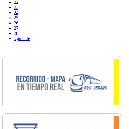
22
23
24
25
26
27
28
siguiente