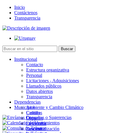
Inicio
Contáctenos
Transparencia
Institucional
Contacto
Estructura organizativa
Personal
Licitaciones - Adquisiciones
Llamados públicos
Datos abiertos
Transparencia
Dependencias
Municipios
Ambiente y Cambio Climático
Cultura
Castillos
Deportes
Chuy
Desarrollo
La Paloma
Descentralización
Lascano