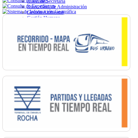
Direc. de Secretaría
Direc. Gral. de Administración
Gestión Ambiental
Gestión Humana
Hacienda
Obras
Ordenamiento
Promoción Social
Salud
Secretaría General
Tránsito
Turismo