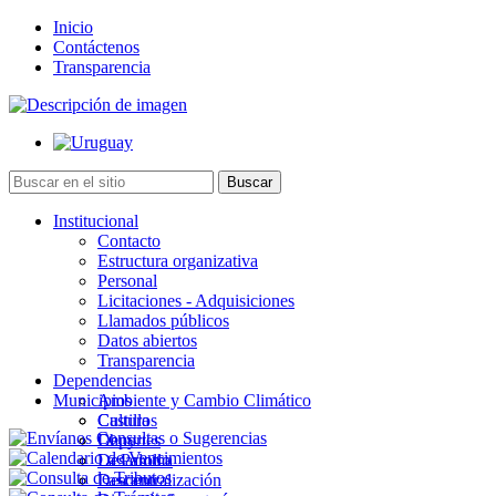
Inicio
Contáctenos
Transparencia
Institucional
Contacto
Estructura organizativa
Personal
Licitaciones - Adquisiciones
Llamados públicos
Datos abiertos
Transparencia
Dependencias
Municipios
Ambiente y Cambio Climático
Cultura
Castillos
Deportes
Chuy
Desarrollo
La Paloma
Descentralización
Lascano