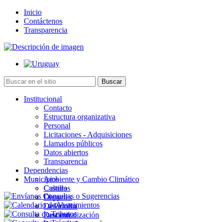
Inicio
Contáctenos
Transparencia
Institucional
Contacto
Estructura organizativa
Personal
Licitaciones - Adquisiciones
Llamados públicos
Datos abiertos
Transparencia
Dependencias
Municipios
Ambiente y Cambio Climático
Cultura
Castillos
Deportes
Chuy
Desarrollo
La Paloma
Descentralización
Lascano