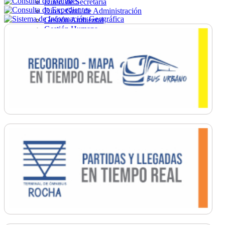
Direc. de Secretaría
Direc. Gral. de Administración
Gestión Ambiental
Gestión Humana
Hacienda
Obras
Ordenamiento
Promoción Social
Salud
Secretaría General
Tránsito
Turismo