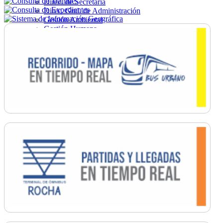
Direc. de Secretaría
Direc. Gral. de Administración
Gestión Ambiental
Gestión Humana
Hacienda
Obras
Ordenamiento
Promoción Social
Salud
Secretaría General
Tránsito
Turismo