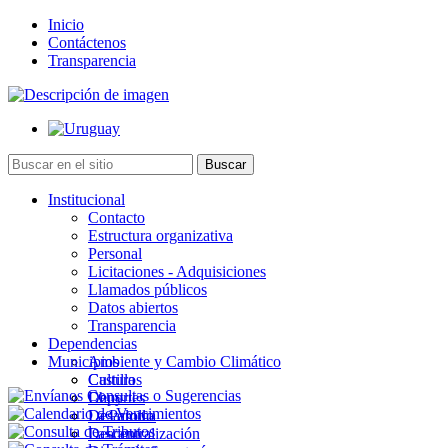
Inicio
Contáctenos
Transparencia
Institucional
Contacto
Estructura organizativa
Personal
Licitaciones - Adquisiciones
Llamados públicos
Datos abiertos
Transparencia
Dependencias
Municipios
Ambiente y Cambio Climático
Cultura
Castillos
Deportes
Chuy
Desarrollo
La Paloma
Descentralización
Lascano