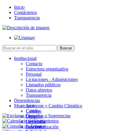
Inicio
Contáctenos
Transparencia
Institucional
Contacto
Estructura organizativa
Personal
Licitaciones - Adquisiciones
Llamados públicos
Datos abiertos
Transparencia
Dependencias
Municipios
Ambiente y Cambio Climático
Cultura
Castillos
Deportes
Chuy
Desarrollo
La Paloma
Descentralización
Lascano