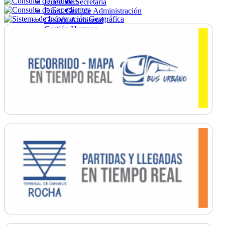
Direc. de Secretaría
Direc. Gral. de Administración
Gestión Ambiental
Gestión Humana
Hacienda
Obras
Ordenamiento
Promoción Social
Salud
Secretaría General
Tránsito
Turismo