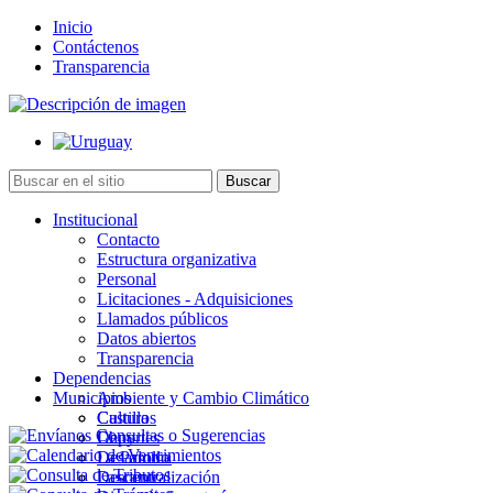
Inicio
Contáctenos
Transparencia
Institucional
Contacto
Estructura organizativa
Personal
Licitaciones - Adquisiciones
Llamados públicos
Datos abiertos
Transparencia
Dependencias
Municipios
Ambiente y Cambio Climático
Cultura
Castillos
Deportes
Chuy
Desarrollo
La Paloma
Descentralización
Lascano