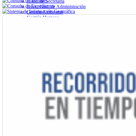
Direc. de Secretaría
Direc. Gral. de Administración
Gestión Ambiental
Gestión Humana
Hacienda
Obras
Ordenamiento
Promoción Social
Salud
Secretaría General
Tránsito
Turismo