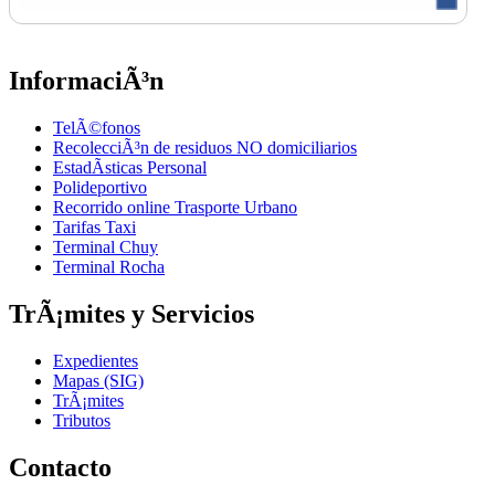
InformaciÃ³n
TelÃ©fonos
RecolecciÃ³n de residuos NO domiciliarios
EstadÃ­sticas Personal
Polideportivo
Recorrido online Trasporte Urbano
Tarifas Taxi
Terminal Chuy
Terminal Rocha
TrÃ¡mites y Servicios
Expedientes
Mapas (SIG)
TrÃ¡mites
Tributos
Contacto