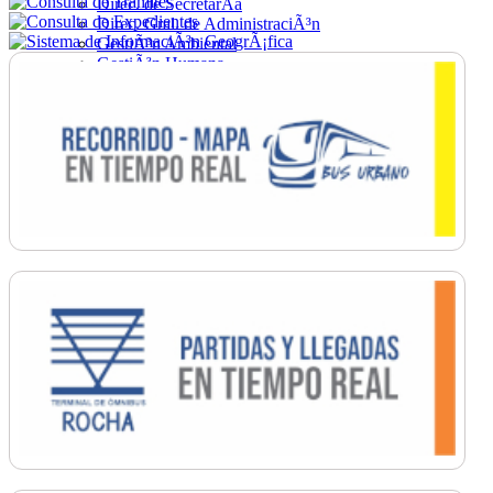
Direc. de SecretarÃ­a
Direc. Gral. de AdministraciÃ³n
GestiÃ³n Ambiental
GestiÃ³n Humana
Hacienda
Obras
Ordenamiento
PromociÃ³n Social
Salud
SecretarÃ­a General
TrÃ¡nsito
Turismo