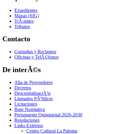
Expedientes
Mapas (SIG)
TrÃ¡mites
Tributos
Contacto
Consultas y Reclamos
Oficinas y TelÃ©fonos
De interÃ©s
Alta de Proveedores
Decretos
DescentralizaciÃ³n
Llamados PÃºblicos
Licitaciones
Base Normativa
Presupuesto Quinquenal 2026-2030
Resoluciones
Links Externos
Centro Cultural La Paloma