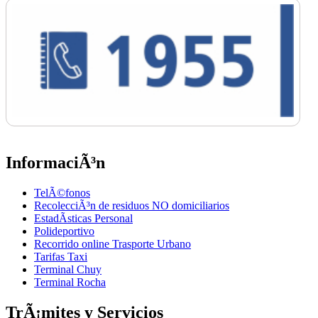
InformaciÃ³n
TelÃ©fonos
RecolecciÃ³n de residuos NO domiciliarios
EstadÃ­sticas Personal
Polideportivo
Recorrido online Trasporte Urbano
Tarifas Taxi
Terminal Chuy
Terminal Rocha
TrÃ¡mites y Servicios