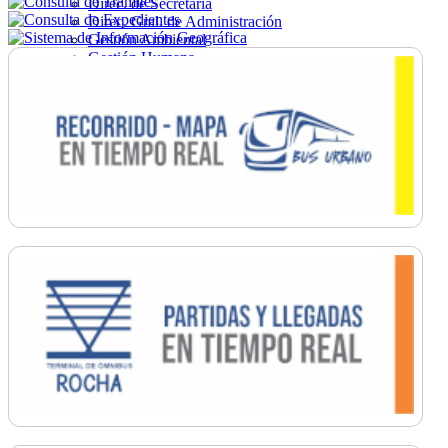
Direc. de Secretaría
Direc. Gral. de Administración
Gestión Ambiental
Gestión Humana
Hacienda
Obras
Ordenamiento
Promoción Social
Salud
Secretaría General
Tránsito
Turismo