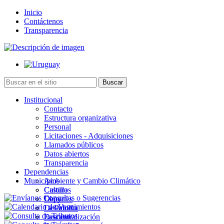
Inicio
Contáctenos
Transparencia
Institucional
Contacto
Estructura organizativa
Personal
Licitaciones - Adquisiciones
Llamados públicos
Datos abiertos
Transparencia
Dependencias
Municipios
Ambiente y Cambio Climático
Cultura
Castillos
Deportes
Chuy
Desarrollo
La Paloma
Descentralización
Lascano