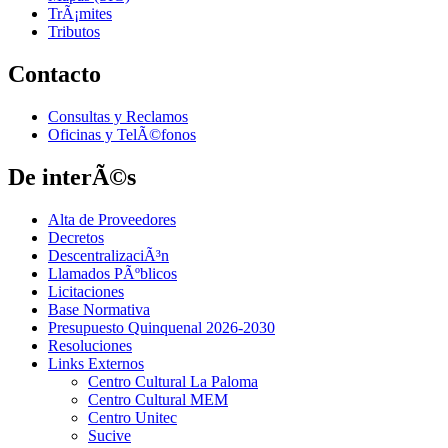
TrÃ¡mites
Tributos
Contacto
Consultas y Reclamos
Oficinas y TelÃ©fonos
De interÃ©s
Alta de Proveedores
Decretos
DescentralizaciÃ³n
Llamados PÃºblicos
Licitaciones
Base Normativa
Presupuesto Quinquenal 2026-2030
Resoluciones
Links Externos
Centro Cultural La Paloma
Centro Cultural MEM
Centro Unitec
Sucive