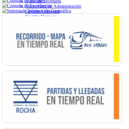
Direc. de Secretaría
Direc. Gral. de Administración
Gestión Ambiental
Gestión Humana
Hacienda
Obras
Ordenamiento
Promoción Social
Salud
Secretaría General
Tránsito
Turismo