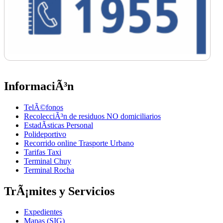
InformaciÃ³n
TelÃ©fonos
RecolecciÃ³n de residuos NO domiciliarios
EstadÃ­sticas Personal
Polideportivo
Recorrido online Trasporte Urbano
Tarifas Taxi
Terminal Chuy
Terminal Rocha
TrÃ¡mites y Servicios
Expedientes
Mapas (SIG)