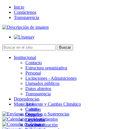
Inicio
Contáctenos
Transparencia
Institucional
Contacto
Estructura organizativa
Personal
Licitaciones - Adquisiciones
Llamados públicos
Datos abiertos
Transparencia
Dependencias
Municipios
Ambiente y Cambio Climático
Cultura
Castillos
Deportes
Chuy
Desarrollo
La Paloma
Descentralización
Lascano