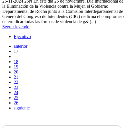
25-11-2024
25N En este día 25 de noviembre, Dia Internacional de
la Eliminación de la Violencia contra la Mujer, el Gobierno
Departamental de Rocha junto a la Comisión Interdepartamental de
Género del Congreso de Intendentes (CIG) reafirma el compromiso
en erradicar todas las formas de violencia de g& (...)
Seguir leyendo
Ejecutivo
anterior
17
18
19
20
21
22
23
24
25
26
siguiente