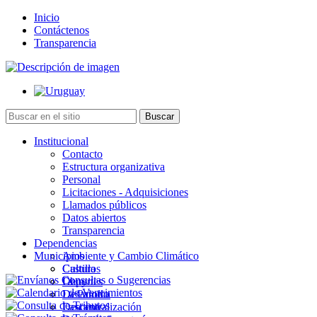
Inicio
Contáctenos
Transparencia
Institucional
Contacto
Estructura organizativa
Personal
Licitaciones - Adquisiciones
Llamados públicos
Datos abiertos
Transparencia
Dependencias
Municipios
Ambiente y Cambio Climático
Cultura
Castillos
Deportes
Chuy
Desarrollo
La Paloma
Descentralización
Lascano