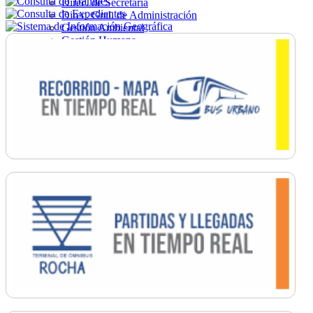
Direc. de Secretaría
Direc. Gral. de Administración
Gestión Ambiental
Gestión Humana
Hacienda
Obras
Ordenamiento
Promoción Social
Salud
Secretaría General
Tránsito
Turismo