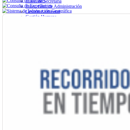
Direc. de Secretaría
Direc. Gral. de Administración
Gestión Ambiental
Gestión Humana
Hacienda
Obras
Ordenamiento
Promoción Social
Salud
Secretaría General
Tránsito
Turismo