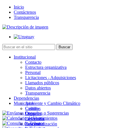
Inicio
Contáctenos
Transparencia
Institucional
Contacto
Estructura organizativa
Personal
Licitaciones - Adquisiciones
Llamados públicos
Datos abiertos
Transparencia
Dependencias
Municipios
Ambiente y Cambio Climático
Cultura
Castillos
Deportes
Chuy
Desarrollo
La Paloma
Descentralización
Lascano