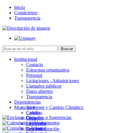
Inicio
Contáctenos
Transparencia
Institucional
Contacto
Estructura organizativa
Personal
Licitaciones - Adquisiciones
Llamados públicos
Datos abiertos
Transparencia
Dependencias
Municipios
Ambiente y Cambio Climático
Cultura
Castillos
Deportes
Chuy
Desarrollo
La Paloma
Descentralización
Lascano