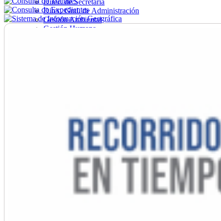
Direc. de Secretaría
Direc. Gral. de Administración
Gestión Ambiental
Gestión Humana
Hacienda
Obras
Ordenamiento
Promoción Social
Salud
Secretaría General
Tránsito
Turismo