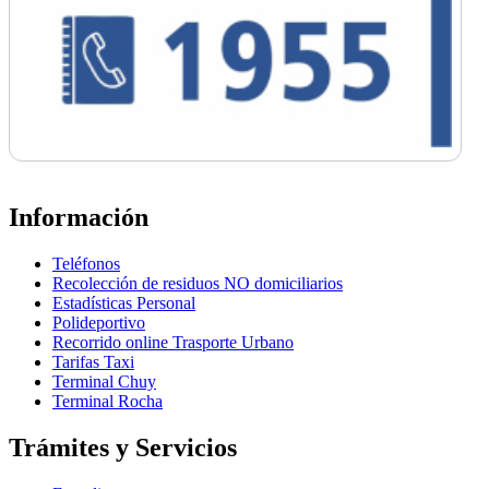
Información
Teléfonos
Recolección de residuos NO domiciliarios
Estadísticas Personal
Polideportivo
Recorrido online Trasporte Urbano
Tarifas Taxi
Terminal Chuy
Terminal Rocha
Trámites y Servicios