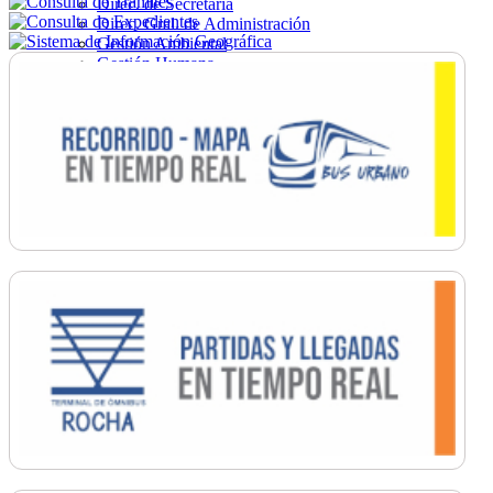
Direc. de Secretaría
Direc. Gral. de Administración
Gestión Ambiental
Gestión Humana
Hacienda
Obras
Ordenamiento
Promoción Social
Salud
Secretaría General
Tránsito
Turismo