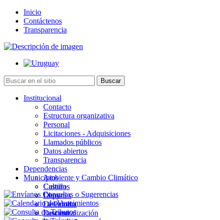
Inicio
Contáctenos
Transparencia
Institucional
Contacto
Estructura organizativa
Personal
Licitaciones - Adquisiciones
Llamados públicos
Datos abiertos
Transparencia
Dependencias
Municipios
Ambiente y Cambio Climático
Cultura
Castillos
Deportes
Chuy
Desarrollo
La Paloma
Descentralización
Lascano