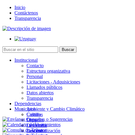
Inicio
Contáctenos
Transparencia
Institucional
Contacto
Estructura organizativa
Personal
Licitaciones - Adquisiciones
Llamados públicos
Datos abiertos
Transparencia
Dependencias
Municipios
Ambiente y Cambio Climático
Cultura
Castillos
Deportes
Chuy
Desarrollo
La Paloma
Descentralización
Lascano