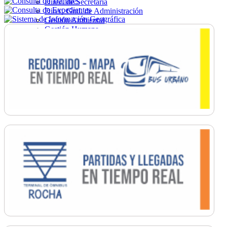
Direc. de Secretaría
Direc. Gral. de Administración
Gestión Ambiental
Gestión Humana
Hacienda
Obras
Ordenamiento
Promoción Social
Salud
Secretaría General
Tránsito
Turismo