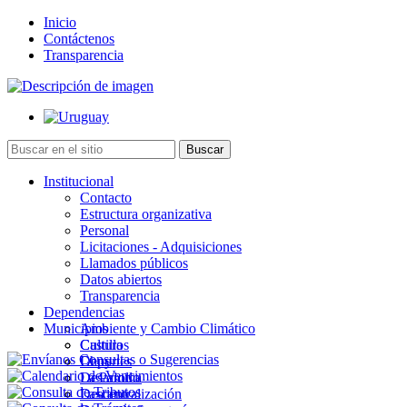
Inicio
Contáctenos
Transparencia
Institucional
Contacto
Estructura organizativa
Personal
Licitaciones - Adquisiciones
Llamados públicos
Datos abiertos
Transparencia
Dependencias
Municipios
Ambiente y Cambio Climático
Cultura
Castillos
Deportes
Chuy
Desarrollo
La Paloma
Descentralización
Lascano