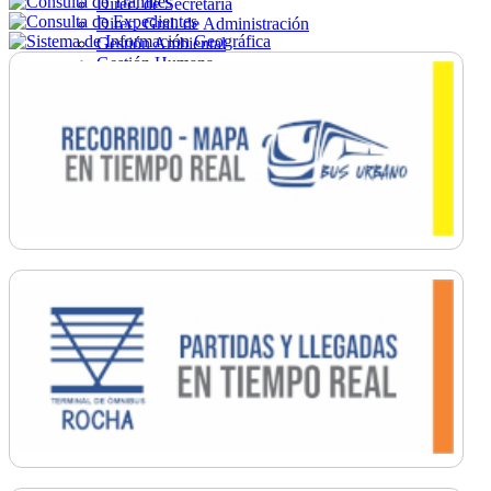
Direc. de Secretaría
Direc. Gral. de Administración
Gestión Ambiental
Gestión Humana
Hacienda
Obras
Ordenamiento
Promoción Social
Salud
Secretaría General
Tránsito
Turismo