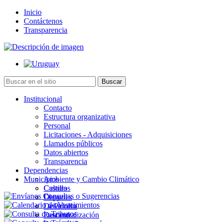
Inicio
Contáctenos
Transparencia
Institucional
Contacto
Estructura organizativa
Personal
Licitaciones - Adquisiciones
Llamados públicos
Datos abiertos
Transparencia
Dependencias
Municipios
Ambiente y Cambio Climático
Cultura
Castillos
Deportes
Chuy
Desarrollo
La Paloma
Descentralización
Lascano