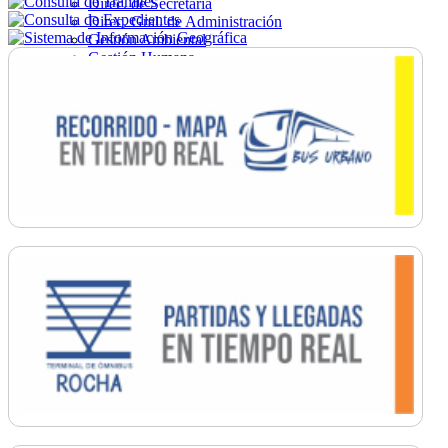
Direc. de Secretaría
Direc. Gral. de Administración
Gestión Ambiental
Gestión Humana
Hacienda
Obras
Ordenamiento
Promoción Social
Salud
Secretaría General
Tránsito
Turismo