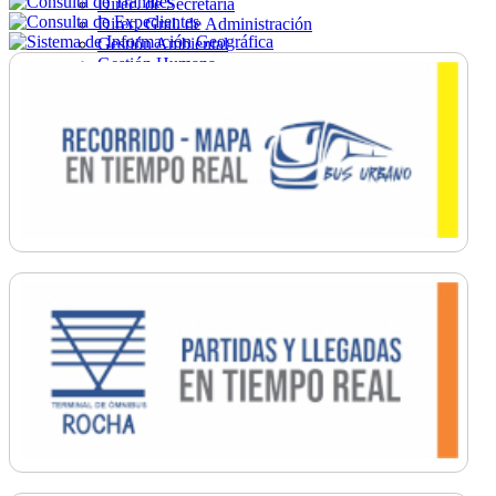
Direc. de Secretaría
Direc. Gral. de Administración
Gestión Ambiental
Gestión Humana
Hacienda
Obras
Ordenamiento
Promoción Social
Salud
Secretaría General
Tránsito
Turismo