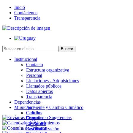
Inicio
Contáctenos
Transparencia
Institucional
Contacto
Estructura organizativa
Personal
Licitaciones - Adquisiciones
Llamados públicos
Datos abiertos
Transparencia
Dependencias
Municipios
Ambiente y Cambio Climático
Cultura
Castillos
Deportes
Chuy
Desarrollo
La Paloma
Descentralización
Lascano