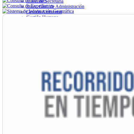
Direc. de Secretaría
Direc. Gral. de Administración
Gestión Ambiental
Gestión Humana
Hacienda
Obras
Ordenamiento
Promoción Social
Salud
Secretaría General
Tránsito
Turismo