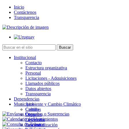
Inicio
Contáctenos
Transparencia
Institucional
Contacto
Estructura organizativa
Personal
Licitaciones - Adquisiciones
Llamados públicos
Datos abiertos
Transparencia
Dependencias
Municipios
Ambiente y Cambio Climático
Cultura
Castillos
Deportes
Chuy
Desarrollo
La Paloma
Descentralización
Lascano