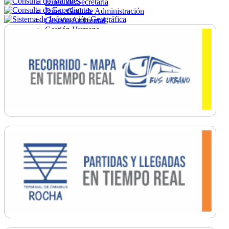
Direc. de Secretaría
Direc. Gral. de Administración
Gestión Ambiental
Gestión Humana
Hacienda
Obras
Ordenamiento
Promoción Social
Salud
Secretaría General
Tránsito
Turismo