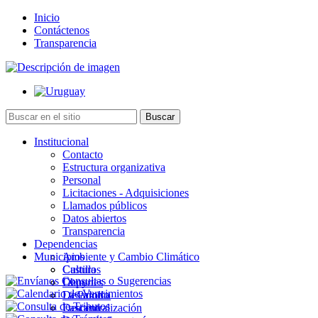
Inicio
Contáctenos
Transparencia
Institucional
Contacto
Estructura organizativa
Personal
Licitaciones - Adquisiciones
Llamados públicos
Datos abiertos
Transparencia
Dependencias
Municipios
Ambiente y Cambio Climático
Cultura
Castillos
Deportes
Chuy
Desarrollo
La Paloma
Descentralización
Lascano