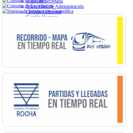
Direc. de Secretaría
Direc. Gral. de Administración
Gestión Ambiental
Gestión Humana
Hacienda
Obras
Ordenamiento
Promoción Social
Salud
Secretaría General
Tránsito
Turismo