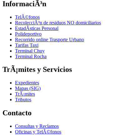
InformaciÃ³n
TelÃ©fonos
RecolecciÃ³n de residuos NO domiciliarios
EstadÃ­sticas Personal
Polideportivo
Recorrido online Trasporte Urbano
Tarifas Taxi
Terminal Chuy
Terminal Rocha
TrÃ¡mites y Servicios
Expedientes
Mapas (SIG)
TrÃ¡mites
Tributos
Contacto
Consultas y Reclamos
Oficinas y TelÃ©fonos