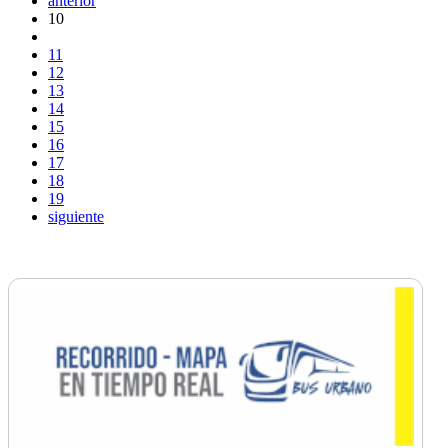
anterior
10
11
12
13
14
15
16
17
18
19
siguiente