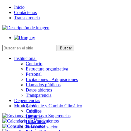
Inicio
Contáctenos
Transparencia
Institucional
Contacto
Estructura organizativa
Personal
Licitaciones - Adquisiciones
Llamados públicos
Datos abiertos
Transparencia
Dependencias
Municipios
Ambiente y Cambio Climático
Cultura
Castillos
Deportes
Chuy
Desarrollo
La Paloma
Descentralización
Lascano