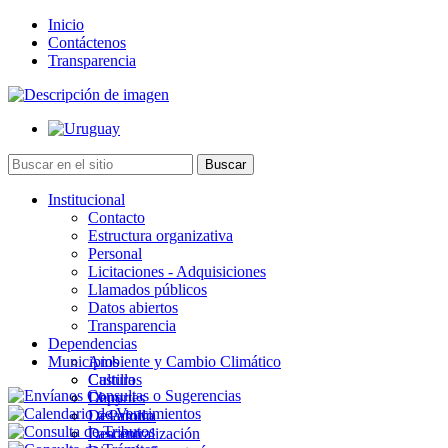
Inicio
Contáctenos
Transparencia
Institucional
Contacto
Estructura organizativa
Personal
Licitaciones - Adquisiciones
Llamados públicos
Datos abiertos
Transparencia
Dependencias
Municipios
Ambiente y Cambio Climático
Cultura
Castillos
Deportes
Chuy
Desarrollo
La Paloma
Descentralización
Lascano