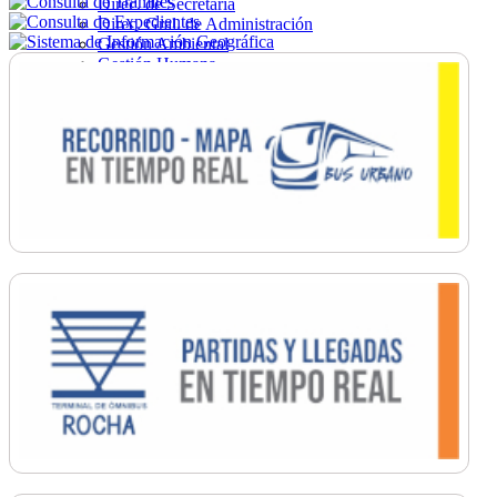
Direc. de Secretaría
Direc. Gral. de Administración
Gestión Ambiental
Gestión Humana
Hacienda
Obras
Ordenamiento
Promoción Social
Salud
Secretaría General
Tránsito
Turismo