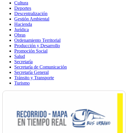
Cultura
Deportes
Descentralización
Gestión Ambiental
Hacienda
Jurídica
Obras
Ordenamiento Territorial
Producción y Desarrollo
Promoción Social
Salud
Secretaría
Secretaría de Comunicación
Secretaría General
Tránsito y Transporte
Turismo