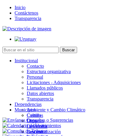
Inicio
Contáctenos
Transparencia
Institucional
Contacto
Estructura organizativa
Personal
Licitaciones - Adquisiciones
Llamados públicos
Datos abiertos
Transparencia
Dependencias
Municipios
Ambiente y Cambio Climático
Cultura
Castillos
Deportes
Chuy
Desarrollo
La Paloma
Descentralización
Lascano