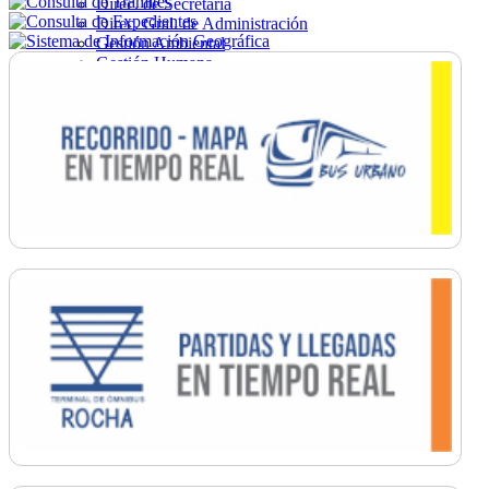
Direc. de Secretaría
Direc. Gral. de Administración
Gestión Ambiental
Gestión Humana
Hacienda
Obras
Ordenamiento
Promoción Social
Salud
Secretaría General
Tránsito
Turismo