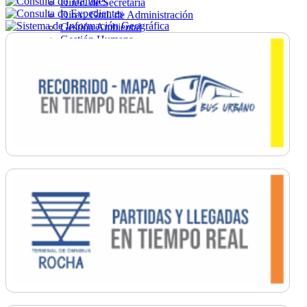
Direc. de Secretaría
Direc. Gral. de Administración
Gestión Ambiental
Gestión Humana
Hacienda
Obras
Ordenamiento
Promoción Social
Salud
Secretaría General
Tránsito
Turismo