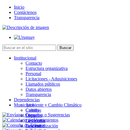
Inicio
Contáctenos
Transparencia
Institucional
Contacto
Estructura organizativa
Personal
Licitaciones - Adquisiciones
Llamados públicos
Datos abiertos
Transparencia
Dependencias
Municipios
Ambiente y Cambio Climático
Cultura
Castillos
Deportes
Chuy
Desarrollo
La Paloma
Descentralización
Lascano