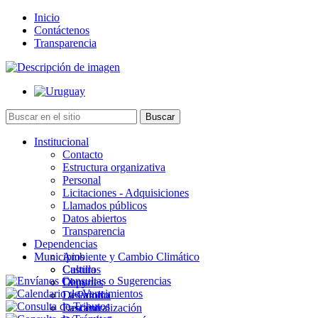
Inicio
Contáctenos
Transparencia
Institucional
Contacto
Estructura organizativa
Personal
Licitaciones - Adquisiciones
Llamados públicos
Datos abiertos
Transparencia
Dependencias
Municipios
Ambiente y Cambio Climático
Cultura
Castillos
Deportes
Chuy
Desarrollo
La Paloma
Descentralización
Lascano