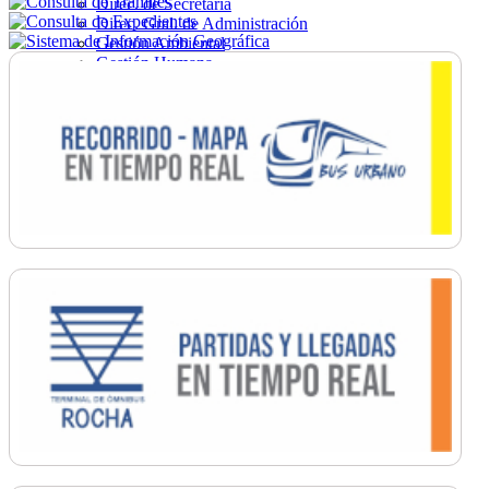
Direc. de Secretaría
Direc. Gral. de Administración
Gestión Ambiental
Gestión Humana
Hacienda
Obras
Ordenamiento
Promoción Social
Salud
Secretaría General
Tránsito
Turismo