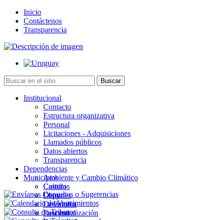
Inicio
Contáctenos
Transparencia
Institucional
Contacto
Estructura organizativa
Personal
Licitaciones - Adquisiciones
Llamados públicos
Datos abiertos
Transparencia
Dependencias
Municipios
Ambiente y Cambio Climático
Cultura
Castillos
Deportes
Chuy
Desarrollo
La Paloma
Descentralización
Lascano