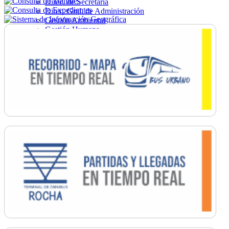
Direc. de Secretaría
Direc. Gral. de Administración
Gestión Ambiental
Gestión Humana
Hacienda
Obras
Ordenamiento
Promoción Social
Salud
Secretaría General
Tránsito
Turismo