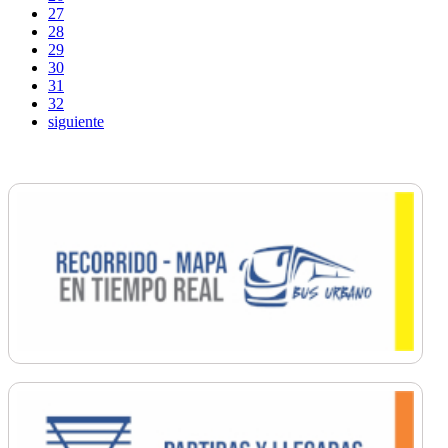
27
28
29
30
31
32
siguiente