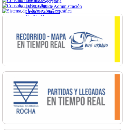
Direc. de Secretaría
Direc. Gral. de Administración
Gestión Ambiental
Gestión Humana
Hacienda
Obras
Ordenamiento
Promoción Social
Salud
Secretaría General
Tránsito
Turismo