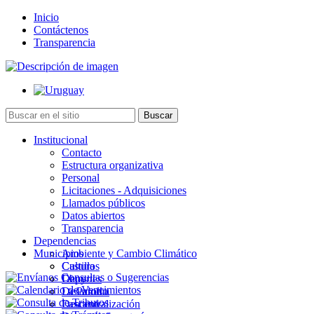
Inicio
Contáctenos
Transparencia
Institucional
Contacto
Estructura organizativa
Personal
Licitaciones - Adquisiciones
Llamados públicos
Datos abiertos
Transparencia
Dependencias
Municipios
Ambiente y Cambio Climático
Cultura
Castillos
Deportes
Chuy
Desarrollo
La Paloma
Descentralización
Lascano