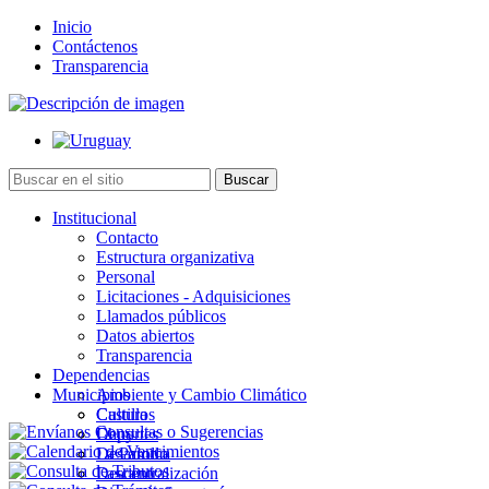
Inicio
Contáctenos
Transparencia
Institucional
Contacto
Estructura organizativa
Personal
Licitaciones - Adquisiciones
Llamados públicos
Datos abiertos
Transparencia
Dependencias
Municipios
Ambiente y Cambio Climático
Cultura
Castillos
Deportes
Chuy
Desarrollo
La Paloma
Descentralización
Lascano