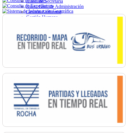
Direc. de Secretaría
Direc. Gral. de Administración
Gestión Ambiental
Gestión Humana
Hacienda
Obras
Ordenamiento
Promoción Social
Salud
Secretaría General
Tránsito
Turismo