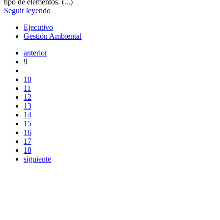
tipo de elementos. (...)
Seguir leyendo
Ejecutivo
Gestión Ambiental
anterior
9
10
11
12
13
14
15
16
17
18
siguiente