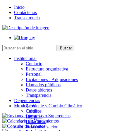
Inicio
Contáctenos
Transparencia
Institucional
Contacto
Estructura organizativa
Personal
Licitaciones - Adquisiciones
Llamados públicos
Datos abiertos
Transparencia
Dependencias
Municipios
Ambiente y Cambio Climático
Cultura
Castillos
Deportes
Chuy
Desarrollo
La Paloma
Descentralización
Lascano