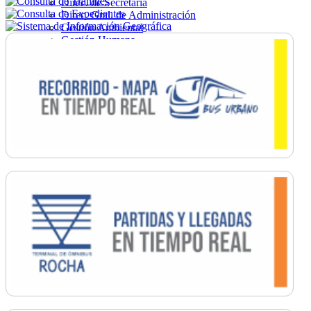
Direc. de Secretaría
Direc. Gral. de Administración
Gestión Ambiental
Gestión Humana
Hacienda
Obras
Ordenamiento
Promoción Social
Salud
Secretaría General
Tránsito
Turismo