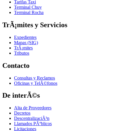
Tarifas Taxi
Terminal Chuy
Terminal Rocha
TrÃ¡mites y Servicios
Expedientes
Mapas (SIG)
TrÃ¡mites
Tributos
Contacto
Consultas y Reclamos
Oficinas y TelÃ©fonos
De interÃ©s
Alta de Proveedores
Decretos
DescentralizaciÃ³n
Llamados PÃºblicos
Licitaciones