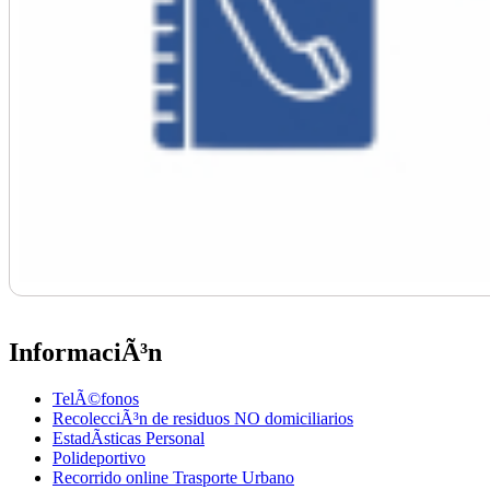
InformaciÃ³n
TelÃ©fonos
RecolecciÃ³n de residuos NO domiciliarios
EstadÃ­sticas Personal
Polideportivo
Recorrido online Trasporte Urbano