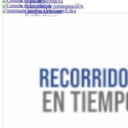
Direc. de SecretarÃ­a
Direc. Gral. de AdministraciÃ³n
GestiÃ³n Ambiental
GestiÃ³n Humana
Hacienda
Obras
Ordenamiento
PromociÃ³n Social
Salud
SecretarÃ­a General
TrÃ¡nsito
Turismo