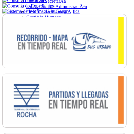
Direc. de SecretarÃ­a
Direc. Gral. de AdministraciÃ³n
GestiÃ³n Ambiental
GestiÃ³n Humana
Hacienda
Obras
Ordenamiento
PromociÃ³n Social
Salud
SecretarÃ­a General
TrÃ¡nsito
Turismo