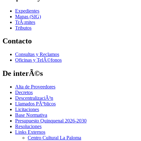
Expedientes
Mapas (SIG)
TrÃ¡mites
Tributos
Contacto
Consultas y Reclamos
Oficinas y TelÃ©fonos
De interÃ©s
Alta de Proveedores
Decretos
DescentralizaciÃ³n
Llamados PÃºblicos
Licitaciones
Base Normativa
Presupuesto Quinquenal 2026-2030
Resoluciones
Links Externos
Centro Cultural La Paloma