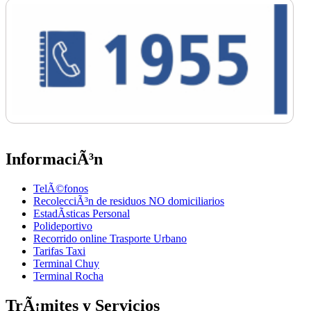
InformaciÃ³n
TelÃ©fonos
RecolecciÃ³n de residuos NO domiciliarios
EstadÃ­sticas Personal
Polideportivo
Recorrido online Trasporte Urbano
Tarifas Taxi
Terminal Chuy
Terminal Rocha
TrÃ¡mites y Servicios