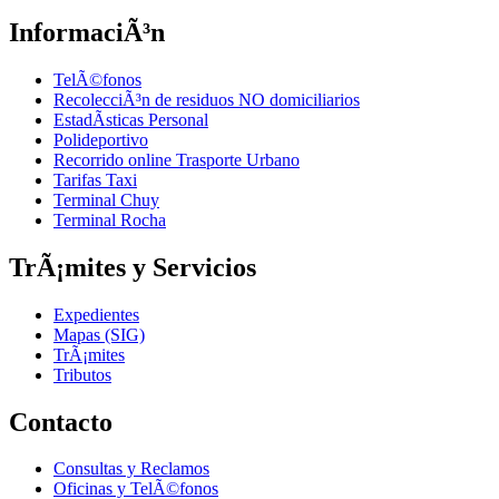
InformaciÃ³n
TelÃ©fonos
RecolecciÃ³n de residuos NO domiciliarios
EstadÃ­sticas Personal
Polideportivo
Recorrido online Trasporte Urbano
Tarifas Taxi
Terminal Chuy
Terminal Rocha
TrÃ¡mites y Servicios
Expedientes
Mapas (SIG)
TrÃ¡mites
Tributos
Contacto
Consultas y Reclamos
Oficinas y TelÃ©fonos