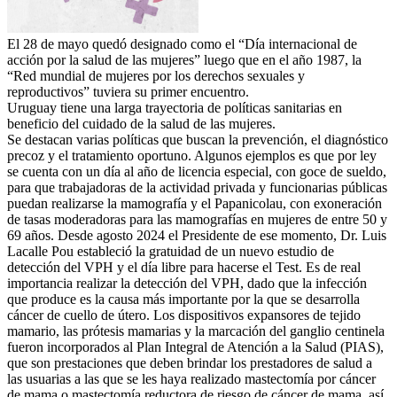
El
28 de mayo
quedó designado como el “Día internacional de
acción por la salud de las mujeres” luego que en el año 1987, la
“Red mundial de mujeres por los derechos sexuales y
reproductivos” tuviera su primer encuentro.
Uruguay tiene una larga trayectoria de políticas sanitarias en
beneficio del cuidado de la salud de las mujeres.
Se destacan varias políticas que buscan la prevención, el diagnóstico
precoz y el tratamiento oportuno. Algunos ejemplos es que por ley
se cuenta con un día al año de licencia especial, con goce de sueldo,
para que trabajadoras de la actividad privada y funcionarias públicas
puedan realizarse la mamografía y el Papanicolau, con exoneración
de tasas moderadoras para las mamografías en mujeres de entre 50 y
69 años. Desde
agosto 2024
el Presidente de ese momento, Dr. Luis
Lacalle Pou estableció la gratuidad de un nuevo estudio de
detección del VPH y el día libre para hacerse el Test. Es de real
importancia realizar la detección del VPH, dado que la infección
que produce es la causa más importante por la que se desarrolla
cáncer de cuello de útero. Los dispositivos expansores de tejido
mamario, las prótesis mamarias y la marcación del ganglio centinela
fueron incorporados al Plan Integral de Atención a la Salud (PIAS),
que son prestaciones que deben brindar los prestadores de salud a
las usuarias a las que se les haya realizado mastectomía por cáncer
de mama o mastectomía reductora de riesgo de cáncer de mama, así