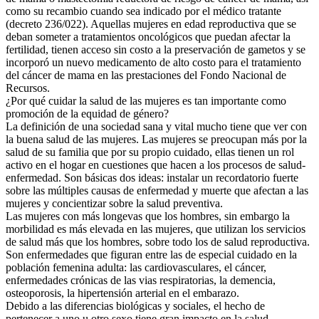
como su recambio cuando sea indicado por el médico tratante
(decreto 236/022). Aquellas mujeres en edad reproductiva que se
deban someter a tratamientos oncológicos que puedan afectar la
fertilidad, tienen acceso sin costo a la preservación de gametos y se
incorporó un nuevo medicamento de alto costo para el tratamiento
del cáncer de mama en las prestaciones del Fondo Nacional de
Recursos.
¿Por qué cuidar la salud de las mujeres es tan importante como
promoción de la equidad de género?
La definición de una sociedad sana y vital mucho tiene que ver con
la buena salud de las mujeres. Las mujeres se preocupan más por la
salud de su familia que por su propio cuidado, ellas tienen un rol
activo en el hogar en cuestiones que hacen a los procesos de salud-
enfermedad. Son básicas dos ideas: instalar un recordatorio fuerte
sobre las múltiples causas de enfermedad y muerte que afectan a las
mujeres y concientizar sobre la salud preventiva.
Las mujeres con más longevas que los hombres, sin embargo la
morbilidad es más elevada en las mujeres, que utilizan los servicios
de salud más que los hombres, sobre todo los de salud reproductiva.
Son enfermedades que figuran entre las de especial cuidado en la
población femenina adulta: las cardiovasculares, el cáncer,
enfermedades crónicas de las vias respiratorias, la demencia,
osteoporosis, la hipertensión arterial en el embarazo.
Debido a las diferencias biológicas y sociales, el hecho de
pertenecer a uno u otro sexo tiene gran impacto en la salud.