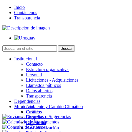
Inicio
Contáctenos
Transparencia
Institucional
Contacto
Estructura organizativa
Personal
Licitaciones - Adquisiciones
Llamados públicos
Datos abiertos
Transparencia
Dependencias
Municipios
Ambiente y Cambio Climático
Cultura
Castillos
Deportes
Chuy
Desarrollo
La Paloma
Descentralización
Lascano