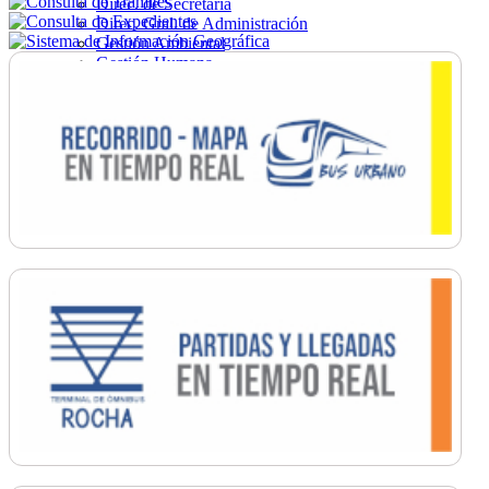
Direc. de Secretaría
Direc. Gral. de Administración
Gestión Ambiental
Gestión Humana
Hacienda
Obras
Ordenamiento
Promoción Social
Salud
Secretaría General
Tránsito
Turismo