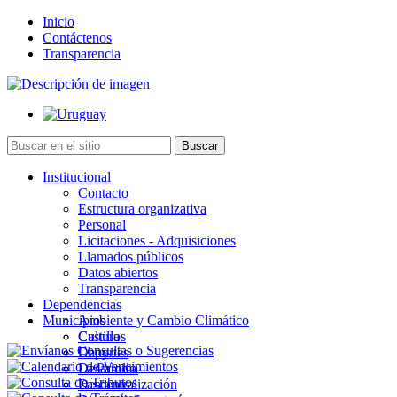
Inicio
Contáctenos
Transparencia
Institucional
Contacto
Estructura organizativa
Personal
Licitaciones - Adquisiciones
Llamados públicos
Datos abiertos
Transparencia
Dependencias
Municipios
Ambiente y Cambio Climático
Cultura
Castillos
Deportes
Chuy
Desarrollo
La Paloma
Descentralización
Lascano