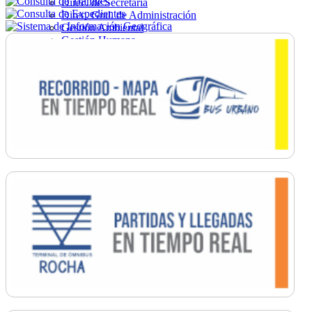
Direc. de Secretaría
Direc. Gral. de Administración
Gestión Ambiental
Gestión Humana
Hacienda
Obras
Ordenamiento
Promoción Social
Salud
Secretaría General
Tránsito
Turismo