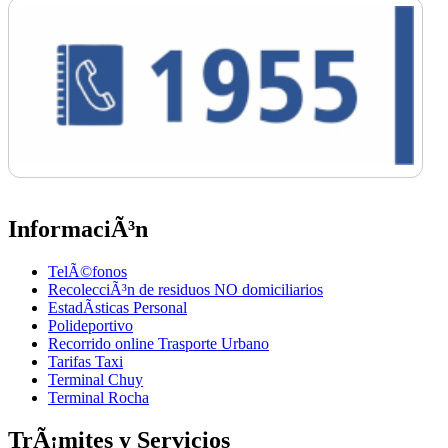
InformaciÃ³n
TelÃ©fonos
RecolecciÃ³n de residuos NO domiciliarios
EstadÃ­sticas Personal
Polideportivo
Recorrido online Trasporte Urbano
Tarifas Taxi
Terminal Chuy
Terminal Rocha
TrÃ¡mites y Servicios