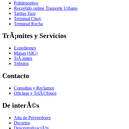
Polideportivo
Recorrido online Trasporte Urbano
Tarifas Taxi
Terminal Chuy
Terminal Rocha
TrÃ¡mites y Servicios
Expedientes
Mapas (SIG)
TrÃ¡mites
Tributos
Contacto
Consultas y Reclamos
Oficinas y TelÃ©fonos
De interÃ©s
Alta de Proveedores
Decretos
DescentralizaciÃ³n