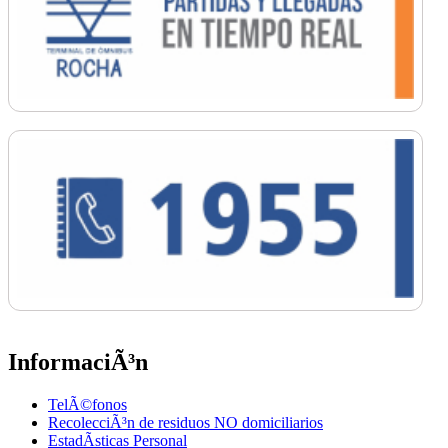
InformaciÃ³n
TelÃ©fonos
RecolecciÃ³n de residuos NO domiciliarios
EstadÃ­sticas Personal