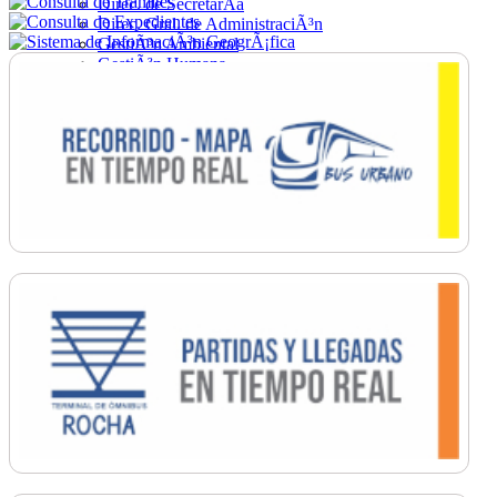
Direc. de SecretarÃ­a
Direc. Gral. de AdministraciÃ³n
GestiÃ³n Ambiental
GestiÃ³n Humana
Hacienda
Obras
Ordenamiento
PromociÃ³n Social
Salud
SecretarÃ­a General
TrÃ¡nsito
Turismo