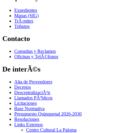
Expedientes
Mapas (SIG)
TrÃ¡mites
Tributos
Contacto
Consultas y Reclamos
Oficinas y TelÃ©fonos
De interÃ©s
Alta de Proveedores
Decretos
DescentralizaciÃ³n
Llamados PÃºblicos
Licitaciones
Base Normativa
Presupuesto Quinquenal 2026-2030
Resoluciones
Links Externos
Centro Cultural La Paloma