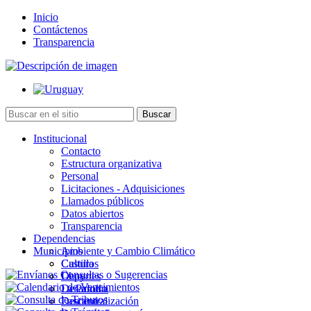
Inicio
Contáctenos
Transparencia
Institucional
Contacto
Estructura organizativa
Personal
Licitaciones - Adquisiciones
Llamados públicos
Datos abiertos
Transparencia
Dependencias
Municipios
Ambiente y Cambio Climático
Cultura
Castillos
Deportes
Chuy
Desarrollo
La Paloma
Descentralización
Lascano