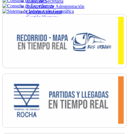
Direc. de Secretaría
Direc. Gral. de Administración
Gestión Ambiental
Gestión Humana
Hacienda
Obras
Ordenamiento
Promoción Social
Salud
Secretaría General
Tránsito
Turismo