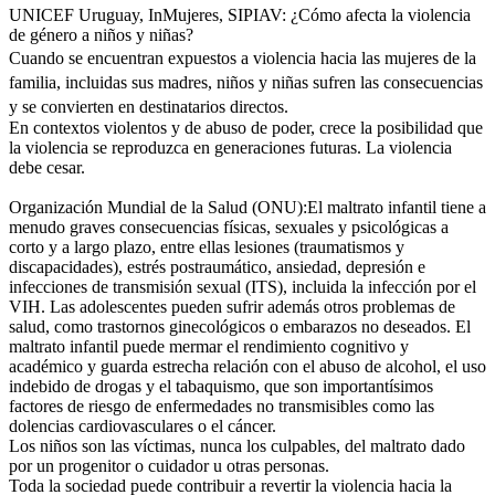
UNICEF Uruguay, InMujeres, SIPIAV: ¿Cómo afecta la violencia
de género a niños y niñas?
Cuando se encuentran expuestos a violencia hacia las mujeres de la
familia, incluidas sus madres, niños y niñas sufren las consecuencias
y se convierten en destinatarios directos.
En contextos violentos y de abuso de poder, crece la posibilidad que
la violencia se reproduzca en generaciones futuras. L
a violencia
debe cesar.
Organización Mundial de la Salud (ONU):El maltrato infantil tiene a
menudo graves consecuencias físicas, sexuales y psicológicas a
corto y a largo plazo, entre ellas lesiones (traumatismos y
discapacidades), estrés postraumático, ansiedad, depresión e
infecciones de transmisión sexual (ITS), incluida la infección por el
VIH. Las adolescentes pueden sufrir además otros problemas de
salud, como trastornos ginecológicos o embarazos no deseados. El
maltrato infantil puede mermar el rendimiento cognitivo y
académico y guarda estrecha relación con el abuso de alcohol, el uso
indebido de drogas y el tabaquismo, que son importantísimos
factores de riesgo de enfermedades no transmisibles como las
dolencias cardiovasculares o el cáncer.
Los niños son las víctimas, nunca los culpables, del maltrato dado
por un progenitor o cuidador u otras personas.
Toda la sociedad puede contribuir a revertir la violencia hacia la