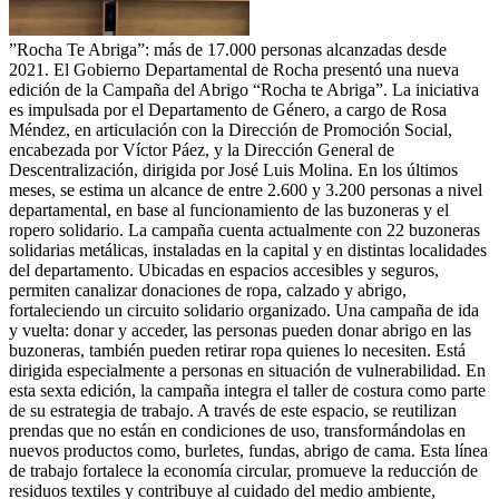
”Rocha Te Abriga”: más de 17.000 personas alcanzadas desde
2021. El Gobierno Departamental de Rocha presentó una nueva
edición de la Campaña del Abrigo “Rocha te Abriga”. La iniciativa
es impulsada por el Departamento de Género, a cargo de Rosa
Méndez, en articulación con la Dirección de Promoción Social,
encabezada por Víctor Páez, y la Dirección General de
Descentralización, dirigida por José Luis Molina. En los últimos
meses, se estima un alcance de entre 2.600 y 3.200 personas a nivel
departamental, en base al funcionamiento de las buzoneras y el
ropero solidario. La campaña cuenta actualmente con 22 buzoneras
solidarias metálicas, instaladas en la capital y en distintas localidades
del departamento. Ubicadas en espacios accesibles y seguros,
permiten canalizar donaciones de ropa, calzado y abrigo,
fortaleciendo un circuito solidario organizado. Una campaña de ida
y vuelta: donar y acceder, las personas pueden donar abrigo en las
buzoneras, también pueden retirar ropa quienes lo necesiten. Está
dirigida especialmente a personas en situación de vulnerabilidad. En
esta sexta edición, la campaña integra el taller de costura como parte
de su estrategia de trabajo. A través de este espacio, se reutilizan
prendas que no están en condiciones de uso, transformándolas en
nuevos productos como, burletes, fundas, abrigo de cama. Esta línea
de trabajo fortalece la economía circular, promueve la reducción de
residuos textiles y contribuye al cuidado del medio ambiente,