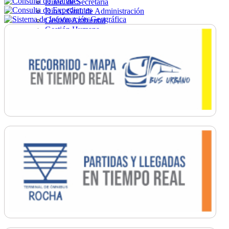
Direc. de Secretaría
Direc. Gral. de Administración
Gestión Ambiental
Gestión Humana
Hacienda
Obras
Ordenamiento
Promoción Social
Salud
Secretaría General
Tránsito
Turismo