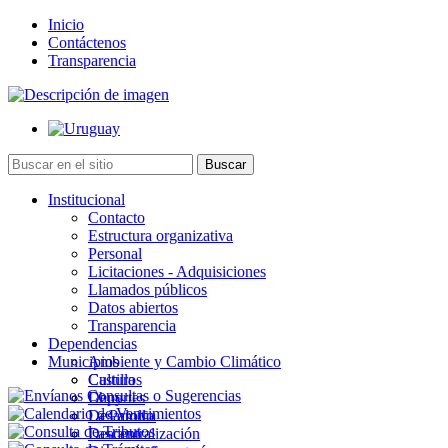
Inicio
Contáctenos
Transparencia
Institucional
Contacto
Estructura organizativa
Personal
Licitaciones - Adquisiciones
Llamados públicos
Datos abiertos
Transparencia
Dependencias
Municipios
Ambiente y Cambio Climático
Cultura
Castillos
Deportes
Chuy
Desarrollo
La Paloma
Descentralización
Lascano