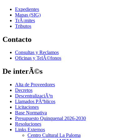
Expedientes
Mapas (SIG)
TrÃ¡mites
Tributos
Contacto
Consultas y Reclamos
Oficinas y TelÃ©fonos
De interÃ©s
Alta de Proveedores
Decretos
DescentralizaciÃ³n
Llamados PÃºblicos
Licitaciones
Base Normativa
Presupuesto Quinquenal 2026-2030
Resoluciones
Links Externos
Centro Cultural La Paloma