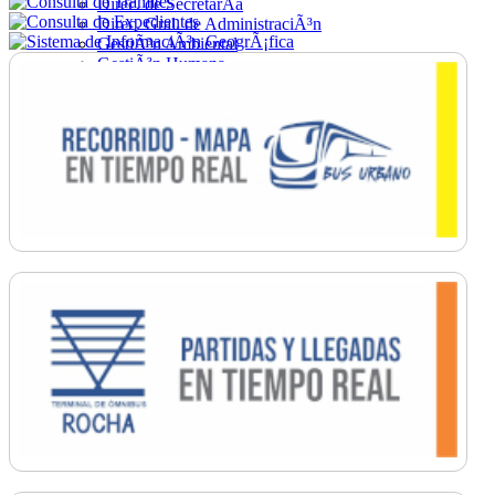
Direc. de SecretarÃ­a
Direc. Gral. de AdministraciÃ³n
GestiÃ³n Ambiental
GestiÃ³n Humana
Hacienda
Obras
Ordenamiento
PromociÃ³n Social
Salud
SecretarÃ­a General
TrÃ¡nsito
Turismo