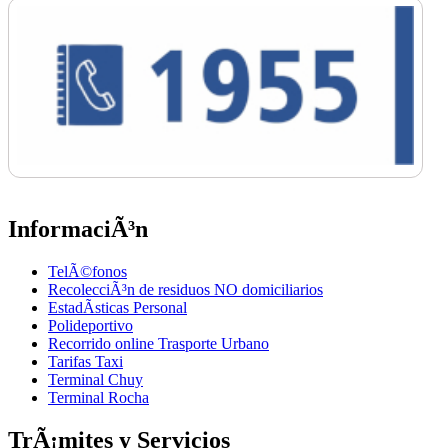
InformaciÃ³n
TelÃ©fonos
RecolecciÃ³n de residuos NO domiciliarios
EstadÃ­sticas Personal
Polideportivo
Recorrido online Trasporte Urbano
Tarifas Taxi
Terminal Chuy
Terminal Rocha
TrÃ¡mites y Servicios