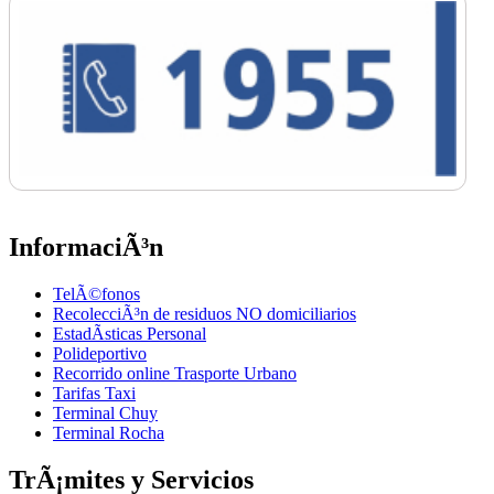
InformaciÃ³n
TelÃ©fonos
RecolecciÃ³n de residuos NO domiciliarios
EstadÃ­sticas Personal
Polideportivo
Recorrido online Trasporte Urbano
Tarifas Taxi
Terminal Chuy
Terminal Rocha
TrÃ¡mites y Servicios