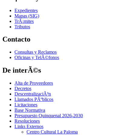
Expedientes
Mapas (SIG)
TrÃ¡mites
Tributos
Contacto
Consultas y Reclamos
Oficinas y TelÃ©fonos
De interÃ©s
Alta de Proveedores
Decretos
DescentralizaciÃ³n
Llamados PÃºblicos
Licitaciones
Base Normativa
Presupuesto Quinquenal 2026-2030
Resoluciones
Links Externos
Centro Cultural La Paloma