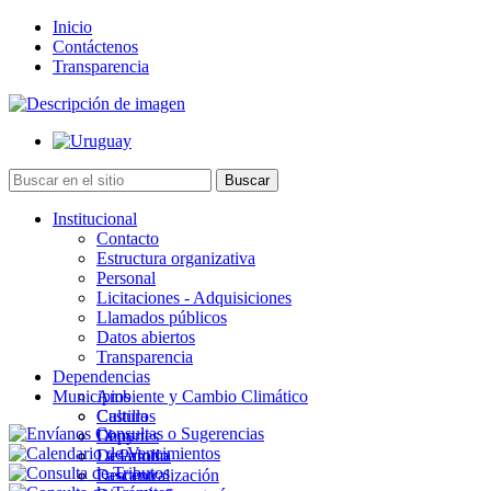
Inicio
Contáctenos
Transparencia
Institucional
Contacto
Estructura organizativa
Personal
Licitaciones - Adquisiciones
Llamados públicos
Datos abiertos
Transparencia
Dependencias
Municipios
Ambiente y Cambio Climático
Cultura
Castillos
Deportes
Chuy
Desarrollo
La Paloma
Descentralización
Lascano