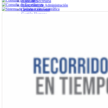
Direc. de Secretaría
Direc. Gral. de Administración
Gestión Ambiental
Gestión Humana
Hacienda
Obras
Ordenamiento
Promoción Social
Salud
Secretaría General
Tránsito
Turismo