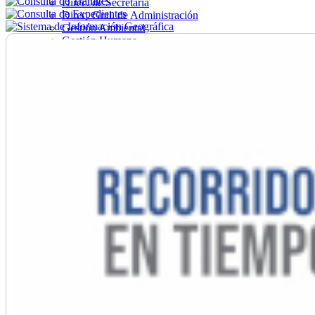
Direc. de Secretaría
Direc. Gral. de Administración
Gestión Ambiental
Gestión Humana
Hacienda
Obras
Ordenamiento
Promoción Social
Salud
Secretaría General
Tránsito
Turismo