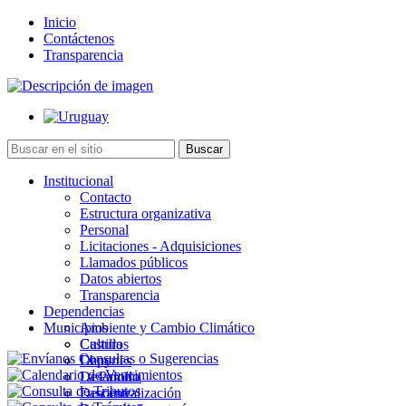
Inicio
Contáctenos
Transparencia
Institucional
Contacto
Estructura organizativa
Personal
Licitaciones - Adquisiciones
Llamados públicos
Datos abiertos
Transparencia
Dependencias
Municipios
Ambiente y Cambio Climático
Cultura
Castillos
Deportes
Chuy
Desarrollo
La Paloma
Descentralización
Lascano