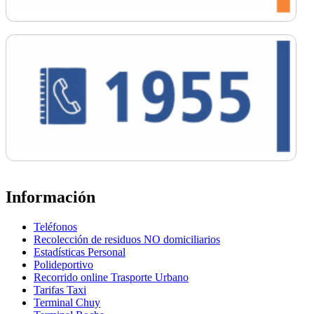
Información
Teléfonos
Recolección de residuos NO domiciliarios
Estadísticas Personal
Polideportivo
Recorrido online Trasporte Urbano
Tarifas Taxi
Terminal Chuy