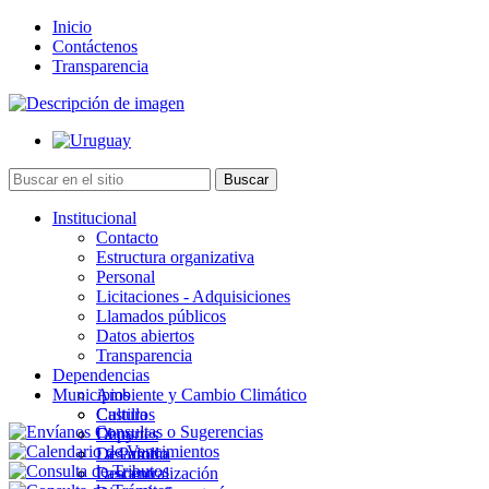
Inicio
Contáctenos
Transparencia
Institucional
Contacto
Estructura organizativa
Personal
Licitaciones - Adquisiciones
Llamados públicos
Datos abiertos
Transparencia
Dependencias
Municipios
Ambiente y Cambio Climático
Cultura
Castillos
Deportes
Chuy
Desarrollo
La Paloma
Descentralización
Lascano