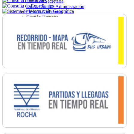
Direc. de Secretaría
Direc. Gral. de Administración
Gestión Ambiental
Gestión Humana
Hacienda
Obras
Ordenamiento
Promoción Social
Salud
Secretaría General
Tránsito
Turismo