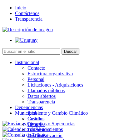
Inicio
Contáctenos
Transparencia
Institucional
Contacto
Estructura organizativa
Personal
Licitaciones - Adquisiciones
Llamados públicos
Datos abiertos
Transparencia
Dependencias
Municipios
Ambiente y Cambio Climático
Cultura
Castillos
Deportes
Chuy
Desarrollo
La Paloma
Descentralización
Lascano