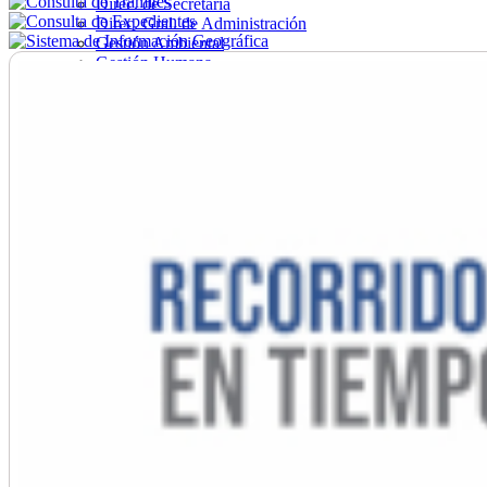
Direc. de Secretaría
Direc. Gral. de Administración
Gestión Ambiental
Gestión Humana
Hacienda
Obras
Ordenamiento
Promoción Social
Salud
Secretaría General
Tránsito
Turismo