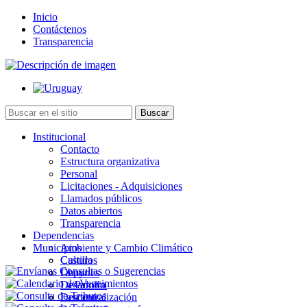
Inicio
Contáctenos
Transparencia
Institucional
Contacto
Estructura organizativa
Personal
Licitaciones - Adquisiciones
Llamados públicos
Datos abiertos
Transparencia
Dependencias
Municipios
Ambiente y Cambio Climático
Cultura
Castillos
Deportes
Chuy
Desarrollo
La Paloma
Descentralización
Lascano