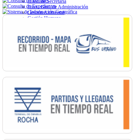
Direc. de Secretaría
Direc. Gral. de Administración
Gestión Ambiental
Gestión Humana
Hacienda
Obras
Ordenamiento
Promoción Social
Salud
Secretaría General
Tránsito
Turismo