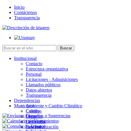
Inicio
Contáctenos
Transparencia
Institucional
Contacto
Estructura organizativa
Personal
Licitaciones - Adquisiciones
Llamados públicos
Datos abiertos
Transparencia
Dependencias
Municipios
Ambiente y Cambio Climático
Cultura
Castillos
Deportes
Chuy
Desarrollo
La Paloma
Descentralización
Lascano