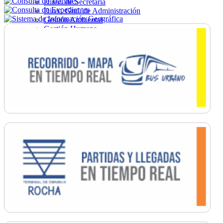
Direc. de Secretaría
Direc. Gral. de Administración
Gestión Ambiental
Gestión Humana
Hacienda
Obras
Ordenamiento
Promoción Social
Salud
Secretaría General
Tránsito
Turismo