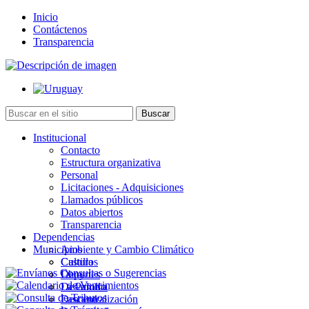
Inicio
Contáctenos
Transparencia
Institucional
Contacto
Estructura organizativa
Personal
Licitaciones - Adquisiciones
Llamados públicos
Datos abiertos
Transparencia
Dependencias
Municipios
Ambiente y Cambio Climático
Cultura
Castillos
Deportes
Chuy
Desarrollo
La Paloma
Descentralización
Lascano