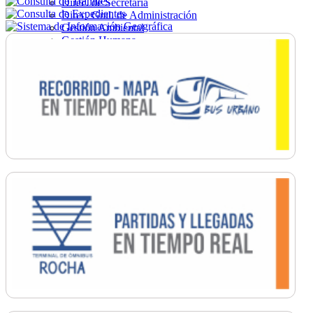
Direc. de Secretaría
Direc. Gral. de Administración
Gestión Ambiental
Gestión Humana
Hacienda
Obras
Ordenamiento
Promoción Social
Salud
Secretaría General
Tránsito
Turismo