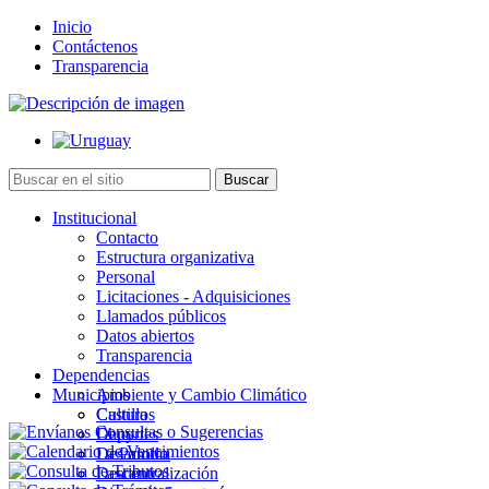
Inicio
Contáctenos
Transparencia
Institucional
Contacto
Estructura organizativa
Personal
Licitaciones - Adquisiciones
Llamados públicos
Datos abiertos
Transparencia
Dependencias
Municipios
Ambiente y Cambio Climático
Cultura
Castillos
Deportes
Chuy
Desarrollo
La Paloma
Descentralización
Lascano