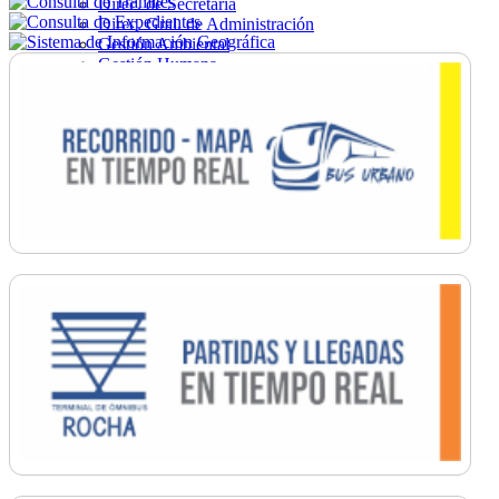
Direc. de Secretaría
Direc. Gral. de Administración
Gestión Ambiental
Gestión Humana
Hacienda
Obras
Ordenamiento
Promoción Social
Salud
Secretaría General
Tránsito
Turismo