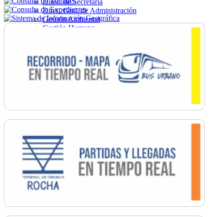
Direc. de Secretaría
Direc. Gral. de Administración
Gestión Ambiental
Gestión Humana
Hacienda
Obras
Ordenamiento
Promoción Social
Salud
Secretaría General
Tránsito
Turismo