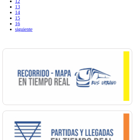
12
13
14
15
16
siguiente