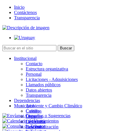
Inicio
Contáctenos
Transparencia
Institucional
Contacto
Estructura organizativa
Personal
Licitaciones - Adquisiciones
Llamados públicos
Datos abiertos
Transparencia
Dependencias
Municipios
Ambiente y Cambio Climático
Cultura
Castillos
Deportes
Chuy
Desarrollo
La Paloma
Descentralización
Lascano